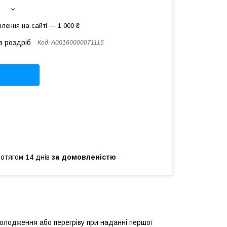
лення на сайті — 1 000 ₴
в роздріб
Код:
A00160000071116
ротягом 14 днів
за домовленістю
холодження або перегріву при наданні першої