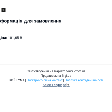
нформація для замовлення
іна:
101,65 ₴
Сайт створений на маркетплейсі
Prom.ua
Продавець на Bigl.ua
КИЇВГУМА |
Поскаржитися на контент
|
Політика конфіденційності
Select Language
▼