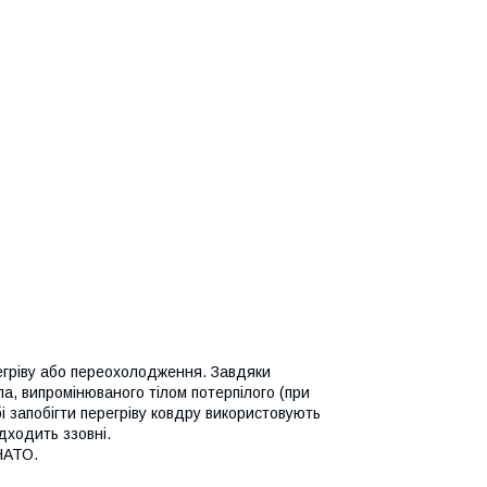
егріву або переохолодження. Завдяки
, випромінюваного тілом потерпілого (при
і запобігти перегріву ковдру використовують
дходить ззовні.
НАТО.