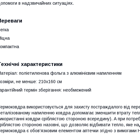
опомоги в надзвичайних ситуаціях.
Переваги
егка
іцна
омпактна
Технічні характеристики
атеріал: поліетиленова фольга з алюмінієвим напиленням
озміри, не менше: 210х160 см
арантійний термін зберігання: необмежений
ермоковдра використовується для захисту постраждалого від пер
еталізованому напиленню ковдра допомагає зменшити втрату тепла
икористанні ковдри сріблястою стороною всередину). А при потреб
ріблястою стороною назовні, що дозволяє відбивати тепло, яке на
ермоковдра є обов’язковим елементом аптечки згідно з вимогами 