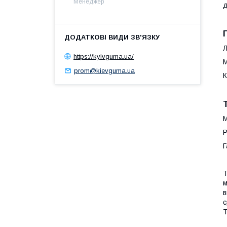
Менеджер
д
Л
https://kyivguma.ua/
М
prom@kievguma.ua
К
М
Р
Г
Т
м
в
с
Т