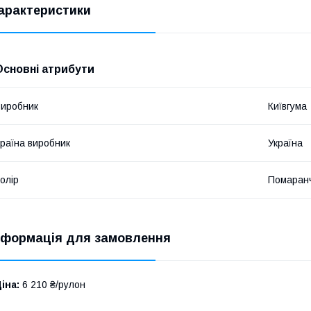
арактеристики
Основні атрибути
иробник
Київгума
раїна виробник
Україна
олір
Помаран
нформація для замовлення
іна:
6 210 ₴/рулон