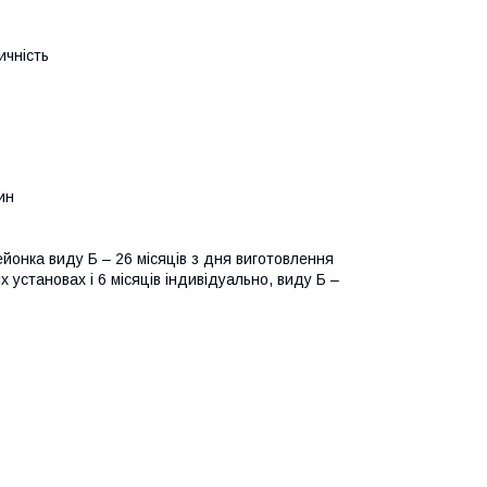
ичність
ин
лейонка виду Б – 26 місяців з дня виготовлення
х установах і 6 місяців індивідуально, виду Б –