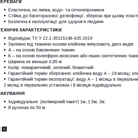
ПЕРЕВАГИ
Еластична, не липка, водо- та сечонепроникна
Стійка до багаторазової дезінфекції, зберігає при цьому еласт
Безпечна в експлуатації для здоров’я людини
ТЕХНІЧНІ
ХАРАКТЕРИСТИКИ
Відповідає ТУ У 22.1-35115248-035:2019
Залежно від тканини-основи клейонку випускають двох видів
А – на основі бавовняних тканин
Б – на основі поліефірно-віскозних або інших синтетичних ткан
Ширина не меньше 0,85 м
Колір: помаранчевий, зелений, блакитний.
Гарантійний термін зберігання: клейонка виду А – 24 місяці; к
Гарантійний термін експлуатації: виду А – 1 місяць в лікувальни
2 місяці в лікувальних установах і 8 місяців індивідуально
ПАКУВАННЯ
Індивідуальне: (полімерний пакет) 1м, 1.5м, 2м.
В рулонах по 50 м