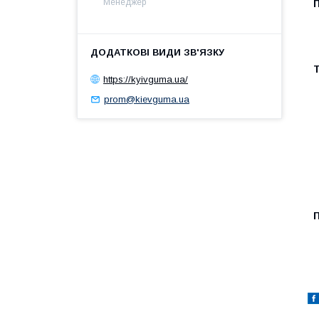
Менеджер
https://kyivguma.ua/
prom@kievguma.ua